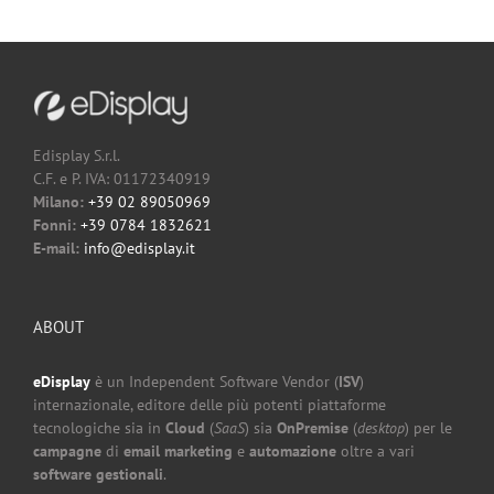
Edisplay S.r.l.
C.F. e P. IVA: 01172340919
Milano:
+39 02 89050969
Fonni:
+39 0784 1832621
E-mail:
info@edisplay.it
ABOUT
eDisplay
è un Independent Software Vendor (
ISV
)
internazionale, editore delle più potenti piattaforme
tecnologiche sia in
Cloud
(
SaaS
) sia
OnPremise
(
desktop
) per le
campagne
di
email marketing
e
automazione
oltre a vari
software gestionali
.