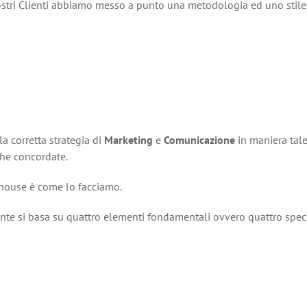
stri Clienti abbiamo messo a punto una metodologia ed uno stile di
a corretta strategia di
Marketing
e
Comunicazione
in maniera tale 
che concordate.
e house è come lo facciamo.
iente si basa su quattro elementi fondamentali ovvero quattro spec