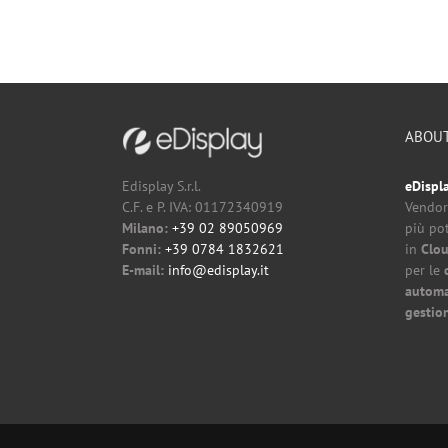
ABOU
eDispl
Edisplay S.r.l.
Vendor
C.F. e P. IVA: 01172340919
più pot
Milano:
+39 02 89050969
in
Clo
Fonni:
+39 0784 1832621
per le
E-mail:
info@edisplay.it
automa
gestion