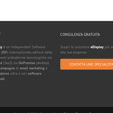
T
CONSULENZA GRATUITA
ay
è un Independent Software
Scopri la soluzione
eDisplay
più a
 (
ISV
) internazionale, editore delle
alle tue esigenze:
enti piattaforme tecnologiche sia
ud
(
SaaS
) sia
OnPremise
(
desktop
)
CONTATTA UNO SPECIALIST
campagne
di
email marketing
e
zione
oltre a vari
software
ali
.