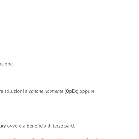
azione.
tre soluzioni a
canone ricorrente
(
OpEx
) oppure
lay
ovvero a beneficio di terze parti.