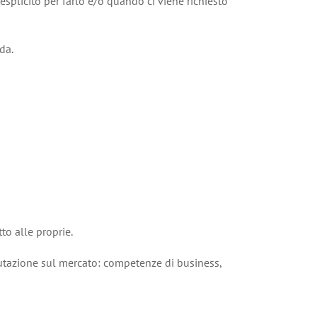
splicito per farlo e/o quando ci viene richiesto
da.
to alle proprie.
putazione sul mercato: competenze di business,