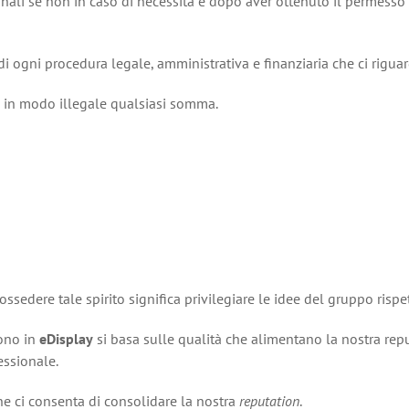
ali se non in caso di necessità e dopo aver ottenuto il permesso e
di ogni procedura legale, amministrativa e finanziaria che ci riguar
re in modo illegale qualsiasi somma.
ssedere tale spirito significa privilegiare le idee del gruppo rispet
gono in
eDisplay
si basa sulle qualità che alimentano la nostra re
essionale.
e ci consenta di consolidare la nostra
reputation
.