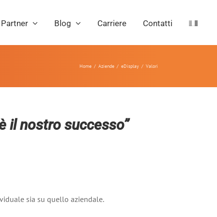
Partner
Blog
Carriere
Contatti
Home
Aziende
eDisplay
Valori
 è il nostro successo”
viduale sia su quello aziendale.