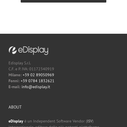
Edisplay S.r.l.
C.F. e P. IVA: 01172340919
Milano:
+39 02 89050969
Fonni:
+39 0784 1832621
E-mail:
info@edisplay.it
ABOUT
eDisplay
è un Independent Software Vendor (
ISV
)
internazionale, editore delle più potenti piattaforme