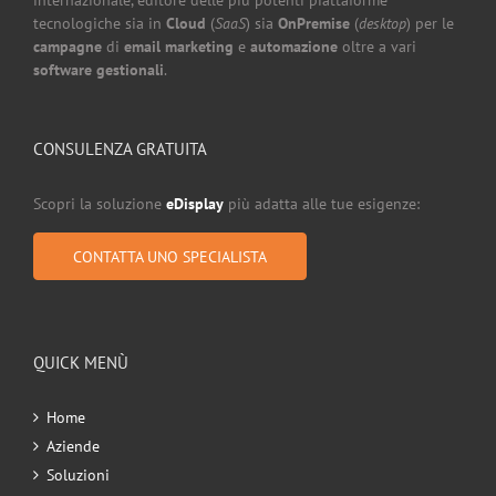
tecnologiche sia in
Cloud
(
SaaS
) sia
OnPremise
(
desktop
) per le
campagne
di
email marketing
e
automazione
oltre a vari
software gestionali
.
CONSULENZA GRATUITA
Scopri la soluzione
eDisplay
più adatta alle tue esigenze:
CONTATTA UNO SPECIALISTA
QUICK MENÙ
Home
Aziende
Soluzioni