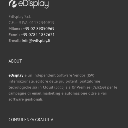
Edisplay S.r.l.
C.F. e P. IVA: 01172340919
Milano:
+39 02 89050969
Fonni:
+39 0784 1832621
E-mail:
info@edisplay.it
ABOUT
eDisplay
è un Independent Software Vendor (
ISV
)
internazionale, editore delle più potenti piattaforme
tecnologiche sia in
Cloud
(
SaaS
) sia
OnPremise
(
desktop
) per le
campagne
di
email marketing
e
automazione
oltre a vari
software gestionali
.
CONSULENZA GRATUITA